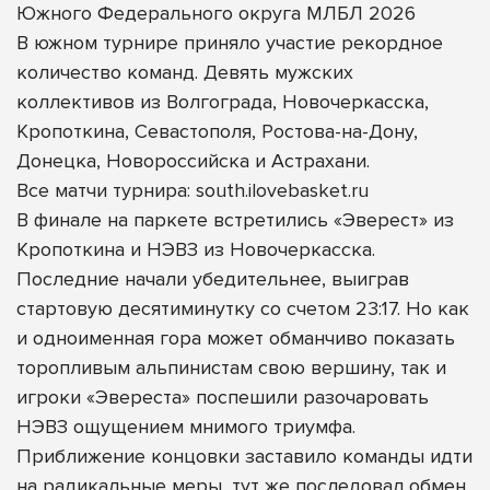
Южного Федерального округа МЛБЛ 2026
В южном турнире приняло участие рекордное
количество команд. Девять мужских
коллективов из Волгограда, Новочеркасска,
Кропоткина, Севастополя, Ростова-на-Дону,
Донецка, Новороссийска и Астрахани.
Все матчи турнира: south.ilovebasket.ru
В финале на паркете встретились «Эверест» из
Кропоткина и НЭВЗ из Новочеркасска.
Последние начали убедительнее, выиграв
стартовую десятиминутку со счетом 23:17. Но как
и одноименная гора может обманчиво показать
торопливым альпинистам свою вершину, так и
игроки «Эвереста» поспешили разочаровать
НЭВЗ ощущением мнимого триумфа.
Приближение концовки заставило команды идти
на радикальные меры, тут же последовал обмен