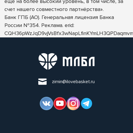
еще на более высокий уровень, в том числе, за
счет нашего совместного партнёрства».
Банк ГПБ (АО). Генеральная лицензия Банка
России №354. Реклама. erid:
CQH36pWzJqD9vjVsBfx3wNapLfinKYmLH3QPDaqmvm
zimin@ilovebasket.ru