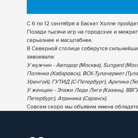
С 6 по 12 сентября в Баскет Холле пройд
Позади тысячи игр на городских и межрег
серьезнее и масштабнее.
В Северной столице соберутся сильнейш
завоевали:
У мужчин - Автодор (Москва), Sungard (Мос
Полянка (Хабаровск), ВСК-Тулачермет (Тула
Уренгой), ГУТИД (С-Петербург), Арктика (Тю
У женщин - Этажи Леди Лига (Казань), ВВГУ-
Петербург), Атриника (Саранск).
Совсем скоро мы объявим имена обладател