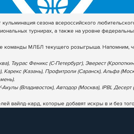
ет кульминация сезона всероссийского любительског
иональных турнирах, а также на уровне федеральны
ие команды МЛБЛ текущего розыгрыша. Напомним, ч
ква), Таурас Феникс (С-Петербург), Эверест (Кропотки
), Карекс (Казань), Профитроли (Саранск), Альфа (Мос
мень).
Акулы (Владивосток), Автодор (Москва), IPBL Десерт (
ей вайлд-кард, которые добавят искры в и без того